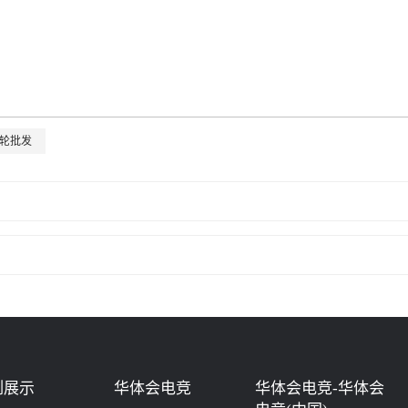
轮批发
例展示
华体会电竞
华体会电竞-华体会