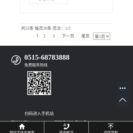
共53条
每页20条
页次：1/3
1
2
3
下一页
尾页
0515-68783888
免费服务热线
扫码进入手机站
网站地图
|
RSS
|
XML
|
您暂无新询盘信息！
© 2022
Copyright
网站华体会电竞
咨询电话
返回顶部